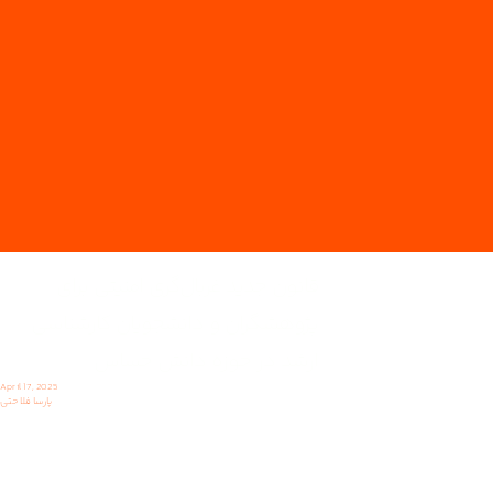
قانون جدید غربال‌گری امنیتی برای
پژوهشگران و دانشجویان کارشناسی
ارشد در حوزه دانش حساس
April 17, 2025
پارسا فلاحتی