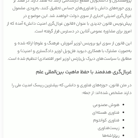
پژوهشگران و دانشجویان مقطع کارشناسی ارشد که قصد دارند در هلند بر
روی حوزه‌های دانش یا فناوری‌های حساس تحقیق کنند، به‌زودی مشمول
غربال‌گری امنیتی اجباری از سوی دولت خواهند شد. این موضوع در
پیش‌نویس قانون جدیدی با عنوان «قانون غربال‌گری امنیت دانش» آمده که از
امروز برای مشاوره عمومی آنلاین در دسترس قرار گرفته است.
این قانون از سوی اپو بروینس (وزیر آموزش، فرهنگ و علوم) ارائه شده و
به‌صورت مشترک با همکاری دیوید فان‌ویل (وزیر دادگستری و امنیت) و
مطابق با سیاست‌های دیرک بل‌یارتس (وزیر امور اقتصادی) تنظیم شده است.
غربال‌گری هدفمند با حفظ ماهیت بین‌المللی علم
در متن قانون، حوزه‌های فناوری و دانشی که بیشترین ریسک امنیت ملی را
دارند مشخص شده‌اند؛ از جمله:
هوش مصنوعی
فناوری هسته‌ای
فناوری کوانتوم
زیست‌فناوری
ریزتراشه‌ها