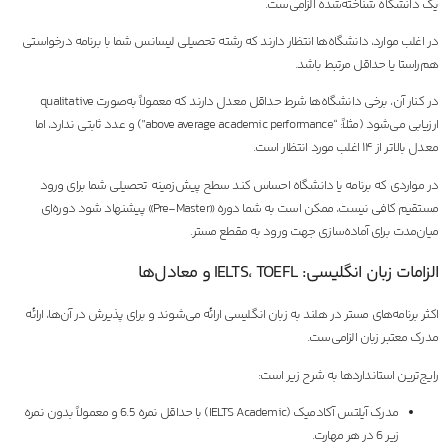
یک دانشگاه شناخته‌شده الزامی‌ست.
در اغلب موارد، دانشگاه‌ها انتظار دارند که رشته تحصیلی لیسانس شما با برنامه درخواستی
هم‌راستا یا حداقل مرتبط باشد.
در کنار آن، برخی دانشگاه‌ها شرط حداقل معدل دارند که معمولاً به‌صورت qualitative
ارزیابی می‌شود (مثلاً: “above average academic performance”) و عدد ثابتی ندارد، اما
معدل بالاتر از ۱۴ اغلب مورد انتظار است.
در مواردی که برنامه یا دانشگاه احساس کند سطح پیش‌زمینه تحصیلی شما برای ورود
مستقیم کافی نیست، ممکن است به شما دوره «Pre-Master» پیشنهاد شود دوره‌ای
میان‌مدت برای آماده‌سازی جهت ورود به مقطع مستر.
الزامات زبان انگلیسی: IELTS، TOEFL و معادل‌ها
اکثر برنامه‌های مستر در هلند به زبان انگلیسی ارائه می‌شوند و برای پذیرش در آن‌ها، ارائه
مدرک معتبر زبان الزامی‌ست.
رایج‌ترین استانداردها به شرح زیر است:
مدرک آیلتس آکادمیک (IELTS Academic) با حداقل نمره 6.5 و معمولاً بدون نمره
زیر 6 در هر مهارت.