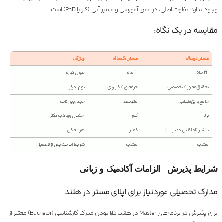
وجود ندارد؛ تفاوت اصلی، در عمق آموزشی و مسیر آتی (کار یا PhD) است.
مقایسه در یک نگاه:
مستر دو‌ساله
مستر یک‌ساله
ویژگی
۲۴ ماه
۱۲ ماه
طول دوره
تحقیق‌محور / تخصصی
حرفه‌ای / کاربردی
نوع تمرکز
جامع و پژوهشی
متوسط
حجم پایان‌نامه
بالا
کم
احتمال ورود به دکترا
بیشتر (اما قابل مدیریت)
کمتر
هزینه کل
مشابه
مشابه
شرایط اقامت پس از تحصیل
شرایط پذیرش الزامات آکادمیک و زبانی
مدارک تحصیلی موردنیاز برای اپلای مستر در هلند
برای پذیرش در برنامه‌های Master در هلند، دارا بودن مدرک کارشناسی (Bachelor) معتبر از