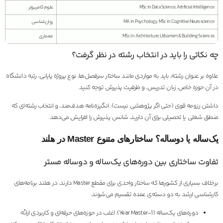
MSc in Data Science, Artificial Intelligence
علوم کامپیوتر
MA in Psychology, MSc in Cognitive Neuroscience
روان‌شناسی
MSc in Architecture, Urbanism & Building Sciences
معماری
چه نکاتی را باید در انتخاب رشته در نظر گرفت؟
علاوه بر عنوان رشته، باید به مواردی مانند ساختار سرفصل‌ها، نوع پروژه پایانی، رتبه دانشگاه
در آن حوزه خاص، زبان تدریس، و ظرفیت پذیرش توجه کنید.
داشتن رزومه قوی (حتی اگر پژوهشی نیست)، انگیزه‌نامه هدف‌مند، و انتخاب رشته‌ای که
منطق شغلی یا تحصیلی برای آن دارید، شانس پذیرش را افزایش می‌دهد.
یک‌ساله یا دو‌ساله؟ ساختارهای متنوع Master در هلند
تفاوت ساختاری بین دوره‌های یک‌ساله و دو‌ساله مستر
برخلاف بسیاری از کشورها که ساختار واحدی برای مقطع Master دارند، در هلند برنامه‌های
کارشناسی ارشد به دو دسته‌ی عمده تقسیم می‌شوند:
دوره‌های یک‌ساله (1-Year Master): اغلب در حوزه‌های حرفه‌ای و کاربردی ارائه