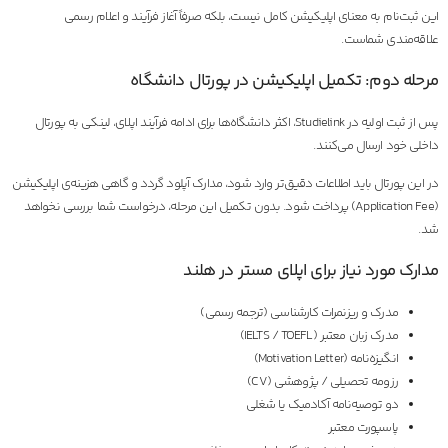
این ثبت‌نام به معنای اپلیکیشن کامل نیست، بلکه صرفاً آغاز فرآیند و اعلام رسمی
علاقه‌مندی شماست.
مرحله دوم: تکمیل اپلیکیشن در پورتال دانشگاه
پس از ثبت اولیه در Studielink، اکثر دانشگاه‌ها برای ادامه فرآیند اپلای، لینکی به پورتال
داخلی خود ارسال می‌کنند.
در این پورتال باید اطلاعات دقیق‌تر وارد شود، مدارک آپلود گردد و گاهی هزینه‌ی اپلیکیشن
(Application Fee) پرداخت شود. بدون تکمیل این مرحله، درخواست شما بررسی نخواهد
شد.
مدارک مورد نیاز برای اپلای مستر در هلند
مدرک و ریزنمرات کارشناسی (ترجمه رسمی)
مدرک زبان معتبر (IELTS / TOEFL)
انگیزه‌نامه (Motivation Letter)
رزومه تحصیلی / پژوهشی (CV)
دو توصیه‌نامه آکادمیک یا شغلی
پاسپورت معتبر