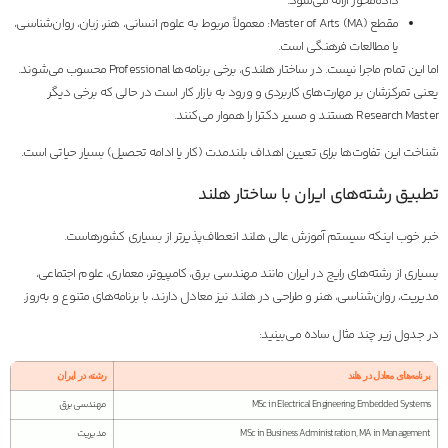
داده‌محور ارائه می‌شود.
مقطع Master of Arts (MA): معمولاً مربوط به علوم انسانی، هنر، زبان، روان‌شناسی،
یا مطالعات فرهنگی است.
اما این تمام ماجرا نیست. در ساختار هلندی، برخی برنامه‌ها Professional محسوب می‌شوند.
یعنی تمرکزشان بر مهارت‌های کاربردی و ورود به بازار کار است در حالی که برخی دیگر
Research Master هستند و مسیر دکترا را هموار می‌کنند.
شناخت این تفاوت‌ها برای تعیین اهداف بلندمدت (کار یا ادامه تحصیل) بسیار حیاتی است.
تطبیق رشته‌های ایران با ساختار هلند
خبر خوب اینکه سیستم آموزش عالی هلند انعطاف‌پذیرتر از بسیاری کشورهاست.
بسیاری از رشته‌های رایج در ایران مانند مهندسی برق، کامپیوتر، معماری، علوم اجتماعی،
مدیریت، روان‌شناسی، هنر و طراحی در هلند نیز معادل دارند، با برنامه‌های متنوع و به‌روز.
در جدول زیر چند مثال ساده می‌بینید:
برنامه‌های معادل در هلند
رشته در ایران
MSc in Electrical Engineering, Embedded Systems
مهندسی برق
MSc in Business Administration, MA in Management
مدیریت