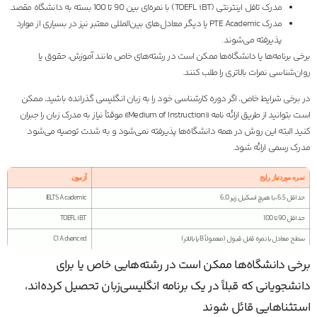
مدرک تافل اینترنتی (TOEFL iBT) با نمره‌ای بین 90 تا 100 بسته به دانشگاه مقصد.
مدرک PTE Academic یا دیگر معادل‌های بین‌المللی معتبر نیز در بسیاری از موارد
پذیرفته می‌شوند.
برخی برنامه‌ها یا دانشگاه‌ها ممکن است در رشته‌های خاص مانند آموزش، حقوق یا
روان‌شناسی نمرات بالاتری را طلب کنند.
در برخی شرایط خاص، اگر دوره کارشناسی خود را به زبان انگلیسی گذرانده باشید، ممکن
است بتوانید از طریق ارائه نامه «Medium of Instruction» موقتاً نیاز به مدرک زبان را جبران
کنید البته این روش در همه دانشگاه‌ها پذیرفته نمی‌شود و به شدت توصیه می‌شود
مدرک رسمی ارائه شود.
نمره موردنیاز رایج
آزمون
حداقل 6.5، با هیچ اسکیل زیر 6.0
IELTS Academic
حداقل 90 تا 100
TOEFL iBT
سطح معادل با نمره قابل قبول (معمولاً B یا بالاتر)
C1 Advanced
برخی دانشگاه‌ها ممکن است در رشته‌هایی خاص یا برای
دانشجویانی که قبلاً در یک برنامه انگلیسی‌زبان تحصیل کرده‌اند،
استثناهایی قائل شوند