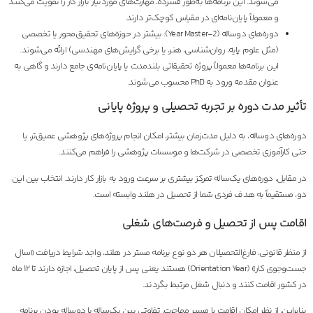
می‌شوند. این برنامه‌ها به‌طور فشرده، مهارت‌های موردنیاز بازار کار را تقویت می‌کنند
و معمولاً پایان‌نامه‌ای در مقیاس کوچک‌تر دارند.
دوره‌های دو‌ساله (2-Year Master): بیشتر در حوزه‌های تحقیق‌محور یا تخصصی
(مثل علوم پایه، روان‌شناسی، هنر، یا برخی گرایش‌های مهندسی) ارائه می‌شوند.
این برنامه‌ها معمولاً پروژه تحقیقاتی بلندمدت یا پایان‌نامه‌ی جامع دارند و گاهی به
عنوان مقدمه ورود به PhD محسوب می‌شوند.
تأثیر مدت دوره بر تجربه تحصیلی و پروژه پایانی
دوره‌های دو‌ساله، به دلیل مدت‌زمان بیشتر، امکان انجام پروژه‌های پژوهشی عمیق‌تر، یا
حتی کارآموزی تخصصی در شرکت‌ها و موسسات پژوهشی را فراهم می‌کنند.
در مقابل، دوره‌های یک‌ساله تمرکز بیشتری بر سرعت ورود به بازار کار دارند. انتخاب بین این
دو، مستقیماً به هدف فردی شما از تحصیل در هلند وابسته است.
اقامت پس از تحصیل و فرصت‌های شغلی
از منظر قانونی، فارغ‌التحصیلان هر دو نوع برنامه مستر در هلند، واجد شرایط دریافت «سال
جست‌وجوی کار» (Orientation Year) هستند یعنی پس از پایان تحصیل، اجازه دارند تا ۱۲ ماه
در کشور اقامت کنند و دنبال شغل مرتبط بگردند.
بنابراین، از نظر امکان اقامت یا مسیر مهاجرت، تفاوتی بین یک‌ساله یا دو‌ساله بودن برنامه