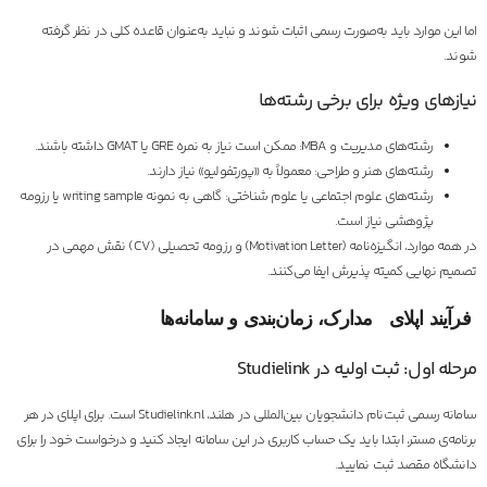
اما این موارد باید به‌صورت رسمی اثبات شوند و نباید به‌عنوان قاعده کلی در نظر گرفته
شوند.
نیازهای ویژه برای برخی رشته‌ها
رشته‌های مدیریت و MBA: ممکن است نیاز به نمره GRE یا GMAT داشته باشند.
رشته‌های هنر و طراحی: معمولاً به «پورتفولیو» نیاز دارند.
رشته‌های علوم اجتماعی یا علوم شناختی: گاهی به نمونه writing sample یا رزومه
پژوهشی نیاز است.
در همه موارد، انگیزه‌نامه (Motivation Letter) و رزومه تحصیلی (CV) نقش مهمی در
تصمیم نهایی کمیته پذیرش ایفا می‌کنند.
فرآیند اپلای مدارک، زمان‌بندی و سامانه‌ها
مرحله اول: ثبت اولیه در Studielink
سامانه رسمی ثبت‌نام دانشجویان بین‌المللی در هلند، Studielink.nl است. برای اپلای در هر
برنامه‌ی مستر، ابتدا باید یک حساب کاربری در این سامانه ایجاد کنید و درخواست خود را برای
دانشگاه مقصد ثبت نمایید.