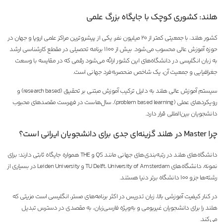
هلند: کشوری کوچک با جایگاه بزرگ علمی
کشور هلند، با جمعیتی کمتر از ۲۰ میلیون نفر، یکی از پیشروترین مراکز علمی اروپا و جهان در
حوزه آموزش عالی محسوب می‌شود. بیش از ۱۱۰۰ برنامه تحصیلی در مقطع کارشناسی ارشد
به زبان انگلیسی در دانشگاه‌های این کشور ارائه می‌شود رقمی که در مقایسه با وسعت
جغرافیایی و جمعیت آن، یک شاخص منحصربه‌فرد جهانی است.
سیستم آموزش عالی هلند به دلیل ترکیب آموزش مبتنی بر تحقیق (research based) و
رویکردهای عملی (problem based learning)، سال‌هاست در فهرست مقصدهای محبوب
دانشجویان بین‌المللی قرار دارد.
چرا Master در هلند گزینه‌ای جدی برای دانشجویان ایرانی است؟
دانشگاه‌های هلند در رتبه‌بندی‌های جهانی مانند QS و THE همواره جایگاه ثابتی دارند؛ برای
نمونه، دانشگاه‌های TU Delft، University of Amsterdam و Leiden University در بسیاری از
رشته‌ها جزو ۱۰۰ دانشگاه برتر دنیا هستند.
در کنار کیفیت آموزشی بالا، زبان تدریس در اکثر برنامه‌های مستر، انگلیسی است مزیتی که
هلند را برای دانشجویان غیربومی و به‌ویژه فارسی‌زبان، به مقصدی در دسترس تبدیل
می‌کند.