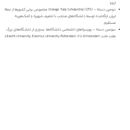
اروپا.
دومين دسته – Orange Tulip Scholarship (OTS): مخصوص برخی کشورها از جمله
ایران، ارائه‌شده توسط دانشگاه‌های منتخب با تخفیف شهریه یا کمک‌هزینه
مستقیم.
سومين دسته – بورسیه‌های اختصاصی دانشگاه‌ها: بسیاری از دانشگاه‌های بزرگ
هلند مانند Utrecht University، Erasmus University Rotterdam، VU Amsterdam،
و Leiden University، برای دانشجویان بین‌المللی مستعد بورسیه‌هایی در نظر
گرفته‌اند معمولاً رقابتی و با معیارهای مشخص (معدل بالا، انگیزه‌نامه قوی، و
sometimes early deadline).
چطور برای بورسیه‌ها اقدام کنیم؟
برای اغلب این بورسیه‌ها باید هم‌زمان با اپلیکیشن اصلی دانشگاه، مدارک مرتبط را نیز ارسال
کنید.
معمولاً یک انگیزه‌نامه اختصاصی، اثبات دستاوردهای تحصیلی یا شغلی، و گاهی اثبات نیاز
مالی موردنیاز است.
برخی بورسیه‌ها به‌صورت خودکار در نظر گرفته می‌شوند، اما اکثر آن‌ها نیاز به اپلیکیشن
جداگانه دارند.