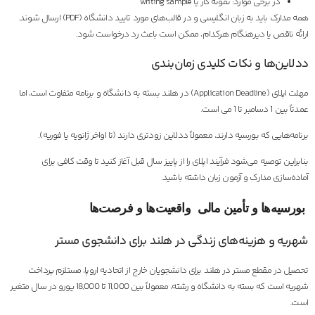
در برخی موارد: نمونه کار یا writing sample
همه مدارک باید به زبان انگلیسی و در قالب‌های مورد تایید دانشگاه (PDF) ارسال شوند.
ارائه ناقص یا دیرهنگام هرکدام، ممکن است باعث رد درخواست شود.
ددلاین‌ها و نکات کلیدی زمان‌بندی
مهلت اپلای (Application Deadline) در هلند بسته به دانشگاه و برنامه متفاوت است، اما
عمدتاً بین 1 دسامبر تا 1 می است.
برنامه‌هایی که بورسیه دارند، معمولاً ددلاین زودتری دارند (تا اواخر ژانویه یا فوریه).
بنابراین توصیه می‌شود فرآیند اپلای را از پاییز سال قبل آغاز کنید تا وقت کافی برای
آماده‌سازی مدارک و آزمون زبان داشته باشید.
بورسیه‌ها و تأمین مالی واقعیت‌ها و فرصت‌ها
شهریه و هزینه‌های زندگی در هلند برای دانشجوی مستر
تحصیل در مقطع مستر در هلند برای دانشجویان خارج از اتحادیه اروپا، مستلزم پرداخت
شهریه است که بسته به دانشگاه و رشته، معمولاً بین 11,000 تا 18,000 یورو در سال متغیر
است.