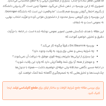
اما همین ظاهر ساده و جذاب، بسیاری از متقاضیان ایرانی را به خطای محاسباتی می‌اندازد.
تصویری که از این بورسیه در ذهن شکل می‌گیرد، معمولاً چنین است: “
اگر پذیرش دانشگاه
را بگیرم، احتمال گرفتن بورسیه هم بالاست.
” اما واقعیت این است که دانشگاه Groningen،
این بورسیه را برای گروهی بسیار محدود از دانشجویان طراحی کرده و فرآیند انتخاب نهایی،
نه عمومی است و نه شفاف.
این مقاله با هدف شکستن همین تصویر عمومی نوشته شده است. در ادامه، با جزئیات
دقیق و تحلیلی خواهید آموخت که:
بورسیه Eric Bleumink دقیقاً چگونه کار می‌کند؟
چه شرایط رسمی و عملی برای ورود به رقابت وجود دارد؟
چرا بسیاری از ایرانی‌ها علیرغم رزومه قوی، موفق به دریافت آن نمی‌شوند؟
و مهم‌تر از همه: آیا برای شما، واقعاً ارزش دارد که وارد این رقابت شوید؟
در ادامه مسیر، نگاهی صادقانه ولی حرفه‌ای خواهیم داشت—همراه با جدول‌ها،
چک‌لیست‌ها، و تحلیل‌هایی که به تصمیم‌گیری آگاهانه شما کمک خواهند کرد.
برای بررسی مقاله جامع شرایط، الزامات و ساختار اپلای برای
مقطع کارشناسی ارشد
، اینجا
کلیک کنید.