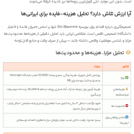
است. بدون این موارد، حتی قوی‌ترین رزومه‌ها نیز نادیده گرفته می‌شوند.
آیا ارزش تلاش دارد؟ تحلیل هزینه–فایده برای ایرانی‌ها
تصمیم‌گیری درباره اقدام برای بورسیه Eric Bleumink تنها بر اساس «میزان فاند» یا «اعتبار
دانشگاه» تصمیمی ناقص است. متقاضی ایرانی باید تحلیل دقیقی از هزینه‌ها، محدودیت‌ها،
مزایا، و شانس موفقیت واقعی داشته باشد—پیش از صرف وقت و منابع قابل‌توجه.
تحلیل مزایا، هزینه‌ها و محدودیت‌ها
فاکتور
جزئیات
پوشش کامل شهریه، هزینه زندگی، سفر و بیمه تا €50,000؛ اعتبار دانشگاه Groningen؛
مزایا
عدم نیاز به اثبات بودجه برای IND
هزینه‌های
هزینه آزمون زبان، ترجمه مدارک، آماده‌سازی رزومه، ثبت‌نام Studielink، چند ماه صرف وقت
غیرمستقیم
و پیگیری
تعهد بازگشت حداقل ۳ سال به کشور مبدا؛ فقط برای یک‌بار و رشته مشخص؛ امکان ترکیب
محدودیت‌ها
با بورسیه‌های دیگر محدود
شانس واقعی برای
بسیار محدود؛ رقابت داخلی شدید، فیلتر دپارتمان، نیاز به تطابق با اهداف توسعه‌ای
ایرانی‌ها