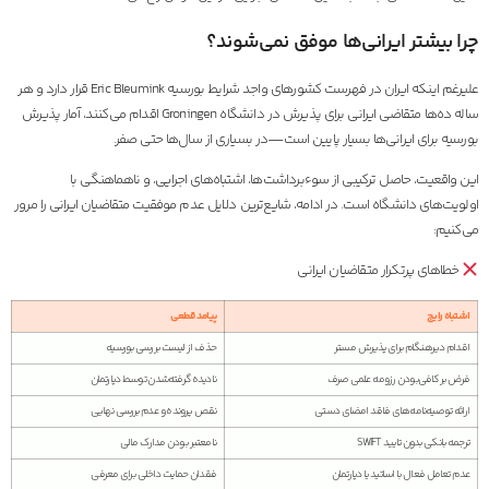
چرا بیشتر ایرانی‌ها موفق نمی‌شوند؟
علیرغم اینکه ایران در فهرست کشورهای واجد شرایط بورسیه Eric Bleumink قرار دارد و هر
ساله ده‌ها متقاضی ایرانی برای پذیرش در دانشگاه Groningen اقدام می‌کنند، آمار پذیرش
بورسیه برای ایرانی‌ها بسیار پایین است—در بسیاری از سال‌ها حتی صفر.
این واقعیت، حاصل ترکیبی از سوءبرداشت‌ها، اشتباه‌های اجرایی، و ناهماهنگی با
اولویت‌های دانشگاه است. در ادامه، شایع‌ترین دلایل عدم موفقیت متقاضیان ایرانی را مرور
می‌کنیم:
خطاهای پرتکرار متقاضیان ایرانی
اشتباه رایج
پیامد قطعی
اقدام دیرهنگام برای پذیرش مستر
حذف از لیست بررسی بورسیه
فرض بر کافی‌بودن رزومه علمی صرف
نادیده گرفته‌شدن توسط دپارتمان
ارائه توصیه‌نامه‌های فاقد امضای دستی
نقص پرونده و عدم بررسی نهایی
ترجمه بانکی بدون تایید SWIFT
نامعتبر بودن مدارک مالی
عدم تعامل فعال با اساتید یا دپارتمان
فقدان حمایت داخلی برای معرفی