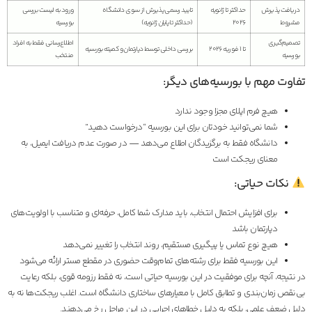
دریافت پذیرش
حداکثر تا ژانویه
تایید رسمی پذیرش از سوی دانشگاه
ورود به لیست بررسی
مشروط
۲۰۲۶
(حداکثر تا پایان ژانویه)
بورسیه
تصمیم‌گیری
اطلاع‌رسانی فقط به افراد
تا ۱ فوریه ۲۰۲۶
بررسی داخلی توسط دپارتمان و کمیته بورسیه
بورسیه
منتخب
تفاوت مهم با بورسیه‌های دیگر:
هیچ فرم اپلای مجزا وجود ندارد
شما نمی‌توانید خودتان برای این بورسیه “درخواست دهید”
دانشگاه فقط به برگزیدگان اطلاع می‌دهد — در صورت عدم دریافت ایمیل، به
معنای ریجکت است
نکات حیاتی:
برای افزایش احتمال انتخاب، باید مدارک شما کامل، حرفه‌ای و متناسب با اولویت‌های
دپارتمان باشد
هیچ نوع تماس یا پیگیری مستقیم، روند انتخاب را تغییر نمی‌دهد
این بورسیه فقط برای رشته‌های تمام‌وقت حضوری در مقطع مستر ارائه می‌شود
در نتیجه، آنچه برای موفقیت در این بورسیه حیاتی است، نه فقط رزومه قوی، بلکه رعایت
بی‌نقص زمان‌بندی و تطابق کامل با معیارهای ساختاری دانشگاه است. اغلب ریجکت‌ها نه به
دلیل ضعف علمی، بلکه به دلیل خطاهای اجرایی در این مراحل رخ می‌دهند.