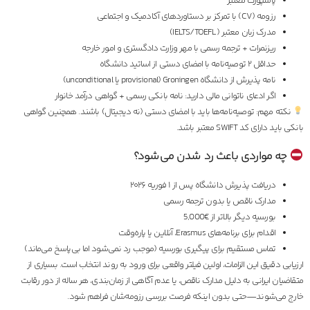
پاسپورت معتبر
رزومه (CV) با تمرکز بر دستاوردهای آکادمیک و اجتماعی
مدرک زبان معتبر (IELTS/TOEFL)
ریزنمرات + ترجمه رسمی با مهر وزارت دادگستری و امور خارجه
حداقل ۲ توصیه‌نامه با امضای دستی از اساتید دانشگاه
نامه پذیرش از دانشگاه Groningen (provisional یا unconditional)
اگر ادعای ناتوانی مالی دارید: نامه بانکی رسمی + گواهی درآمد خانوار
نکته مهم: توصیه‌نامه‌ها باید با امضای دستی (نه دیجیتال) باشند. همچنین گواهی
بانکی باید دارای کد SWIFT معتبر باشد.
چه مواردی باعث رد شدن می‌شود؟
دریافت پذیرش دانشگاه پس از ۱ فوریه ۲۰۲۶
مدارک ناقص یا بدون ترجمه رسمی
بورسیه دیگر بالاتر از €5,000
اقدام برای برنامه‌های Erasmus، آنلاین یا پاره‌وقت
تماس مستقیم برای پیگیری بورسیه (موجب رد نمی‌شود اما بی‌پاسخ می‌ماند)
ارزیابی دقیق این الزامات، اولین فیلتر واقعی برای ورود به روند انتخاب است. بسیاری از
متقاضیان ایرانی به دلیل مدارک ناقص، یا عدم آگاهی از زمان‌بندی، هر ساله از دور رقابت
خارج می‌شوند—حتی بدون اینکه فرصت بررسی رزومه‌شان فراهم شود.