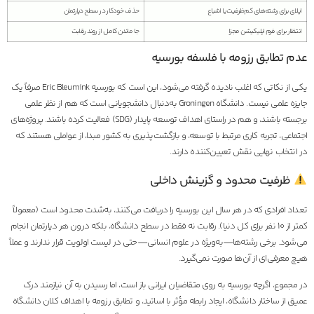
اپلای برای رشته‌های کم‌ظرفیت یا اشباع
حذف خودکار در سطح دپارتمان
انتظار برای فرم اپلیکیشن مجزا
جا ماندن کامل از روند رقابت
عدم تطابق رزومه با فلسفه بورسیه
یکی از نکاتی که اغلب نادیده گرفته می‌شود، این است که بورسیه Eric Bleumink صرفاً یک
جایزه علمی نیست. دانشگاه Groningen به‌دنبال دانشجویانی است که هم از نظر علمی
برجسته باشند، و هم در راستای اهداف توسعه پایدار (SDG) فعالیت کرده باشند. پروژه‌های
اجتماعی، تجربه کاری مرتبط با توسعه، و بازگشت‌پذیری به کشور مبدا، از عواملی هستند که
در انتخاب نهایی نقش تعیین‌کننده دارند.
ظرفیت محدود و گزینش داخلی
تعداد افرادی که در هر سال این بورسیه را دریافت می‌کنند، به‌شدت محدود است (معمولاً
کمتر از ۱۰ نفر برای کل دنیا). رقابت نه فقط در سطح دانشگاه، بلکه درون هر دپارتمان انجام
می‌شود. برخی رشته‌ها—به‌ویژه در علوم انسانی—حتی در لیست اولویت قرار ندارند و عملاً
هیچ معرفی‌ای از آن‌ها صورت نمی‌گیرد.
در مجموع، اگرچه بورسیه به روی متقاضیان ایرانی باز است، اما رسیدن به آن نیازمند درک
عمیق از ساختار دانشگاه، ایجاد رابطه مؤثر با اساتید، و تطابق رزومه با اهداف کلان دانشگاه