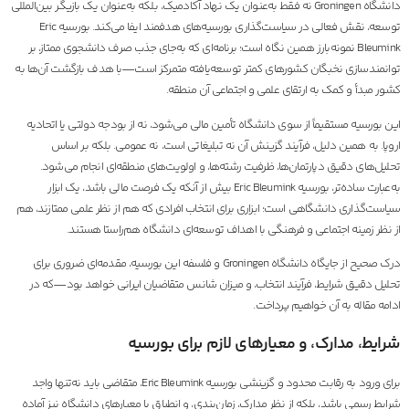
دانشگاه Groningen نه فقط به‌عنوان یک نهاد آکادمیک، بلکه به‌عنوان یک بازیگر بین‌المللی
توسعه، نقش فعالی در سیاست‌گذاری بورسیه‌های هدفمند ایفا می‌کند. بورسیه Eric
Bleumink نمونه‌بارز همین نگاه است؛ برنامه‌ای که به‌جای جذب صرف دانشجوی ممتاز، بر
توانمندسازی نخبگان کشورهای کمتر توسعه‌یافته متمرکز است—با هدف بازگشت آن‌ها به
کشور مبدأ و کمک به ارتقای علمی و اجتماعی آن منطقه.
این بورسیه مستقیماً از سوی دانشگاه تأمین مالی می‌شود، نه از بودجه دولتی یا اتحادیه
اروپا. به همین دلیل، فرآیند گزینش آن نه تبلیغاتی است، نه عمومی. بلکه بر اساس
تحلیل‌های دقیق دپارتمان‌ها، ظرفیت رشته‌ها، و اولویت‌های منطقه‌ای انجام می‌شود.
به‌عبارت ساده‌تر، بورسیه Eric Bleumink بیش از آنکه یک فرصت مالی باشد، یک ابزار
سیاست‌گذاری دانشگاهی است؛ ابزاری برای انتخاب افرادی که هم از نظر علمی ممتازند، هم
از نظر زمینه اجتماعی و فرهنگی با اهداف توسعه‌ای دانشگاه هم‌راستا هستند.
درک صحیح از جایگاه دانشگاه Groningen و فلسفه این بورسیه، مقدمه‌ای ضروری برای
تحلیل دقیق شرایط، فرآیند انتخاب، و میزان شانس متقاضیان ایرانی خواهد بود—که در
ادامه مقاله به آن خواهیم پرداخت.
شرایط، مدارک، و معیارهای لازم برای بورسیه
برای ورود به رقابت محدود و گزینشی بورسیه Eric Bleumink، متقاضی باید نه‌تنها واجد
شرایط رسمی باشد، بلکه از نظر مدارک، زمان‌بندی، و انطباق با معیارهای دانشگاه نیز آماده