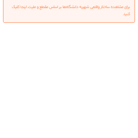
برای مشاهده ساختار واقعی شهریه دانشگاه‌ها بر اساس مقطع و ملیت، اینجا کلیک
کنید.
گزینه‌های جایگزین (آلترناتیوهای منطقی‌تر)
در بسیاری از موارد، متقاضیانی که رزومه‌ قوی دارند اما تطابق کافی با Bleumink ندارند،
می‌توانند مسیرهای زیر را دنبال کنند:
بورسیه Holland Scholarship
€5,000 برای سال اول؛ رقابت عمومی؛ فرم اپلای مجزا؛ بدون شرط بازگشت
اپلای به دانشگاه‌هایی با شهریه کمتر + اجازه کار دانشجویی
مسیر معقول برای مدیریت هزینه‌ها بدون وابستگی به فاند رقابتی
پکیج‌های ترکیبی (نیم‌بورسیه + کمک‌هزینه داخلی هلند)
قابل پیگیری در برخی دانشگاه‌های فنی مانند TU Eindhoven
نتیجه‌گیری تحلیلی
اگر شما: