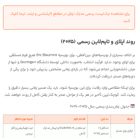
برای مشاهده چک‌لیست رسمی مدارک اپلای در مقاطع کارشناسی و ارشد، اینجا کلیک
کنید.
روند اپلای و تایم‌لاین رسمی (۲۰۲۵)
بر خلاف بسیاری از بورسیه‌های بین‌المللی، برای بورسیه Eric Bleumink هیچ فرم مستقلی
برای اپلای وجود ندارد. فرآیند انتخاب، به‌صورت داخلی توسط دانشگاه Groningen و تنها از
میان دانشجویانی انجام می‌شود که در بازه‌ی زمانی مشخص، پذیرش خود را برای یکی از
دوره‌های مستر دریافت کرده‌اند.
برای اینکه متقاضی وارد رقابت برای این بورسیه شود، باید یک مسیر زمانی بسیار دقیق را
رعایت کند. کوچک‌ترین تأخیر در هر یک از مراحل، منجر به کنار رفتن کامل از روند خواهد شد.
جدول زمان‌بندی رسمی سال ۲۰۲۵–۲۰۲۶
مرحله
ددلاین
اقدام لازم
نتیجه مورد انتظار
حداکثر تا ۱
ثبت‌نام در Studielink.nl و ارسال مدارک
ثبت اپلیکیشن و آغاز
اپلای برای مستر
دسامبر ۲۰۲۵
کامل
بررسی